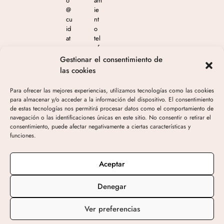
o
am
@
ie
cu
nt
id
o
at
tel
e
ef
m
ón
Gestionar el consentimiento de
as
ico
las cookies
est
en
eti
el
Para ofrecer las mejores experiencias, utilizamos tecnologías como las cookies
ca
65
para almacenar y/o acceder a la información del dispositivo. El consentimiento
.c
4
de estas tecnologías nos permitirá procesar datos como el comportamiento de
o
04
navegación o las identificaciones únicas en este sitio. No consentir o retirar el
m
4
consentimiento, puede afectar negativamente a ciertas características y
05
funciones.
3
de
10
Aceptar
h-
19
Denegar
h
Ver preferencias