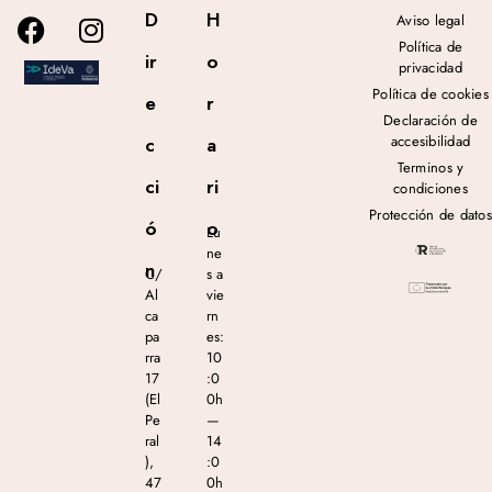
D
H
Aviso legal
Política de
ir
o
privacidad
Política de cookies
e
r
Declaración de
accesibilidad
c
a
Terminos y
ci
ri
condiciones
Protección de datos
ó
o
Lu
ne
n
C/
s a
Al
vie
ca
rn
pa
es:
rra
10
17
:0
(El
0h
Pe
—
ral
14
),
:0
47
0h