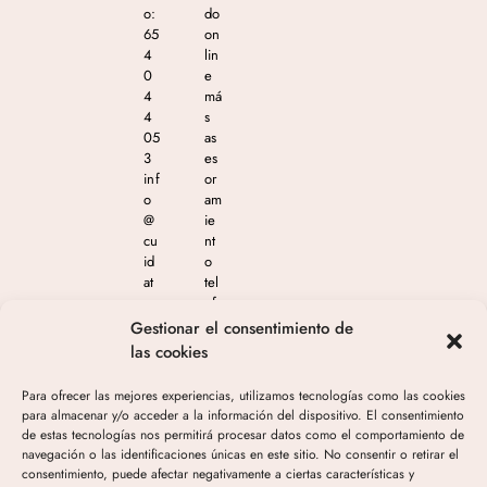
o:
do
65
on
4
lin
0
e
4
má
4
s
05
as
3
es
inf
or
o
am
@
ie
cu
nt
id
o
at
tel
e
ef
m
ón
Gestionar el consentimiento de
as
ico
las cookies
est
en
eti
el
Para ofrecer las mejores experiencias, utilizamos tecnologías como las cookies
ca
65
para almacenar y/o acceder a la información del dispositivo. El consentimiento
.c
4
de estas tecnologías nos permitirá procesar datos como el comportamiento de
o
04
navegación o las identificaciones únicas en este sitio. No consentir o retirar el
m
4
consentimiento, puede afectar negativamente a ciertas características y