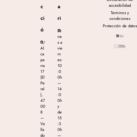
accesibilidad
c
a
Terminos y
ci
ri
condiciones
Protección de datos
ó
o
Lu
ne
n
C/
s a
Al
vie
ca
rn
pa
es:
rra
10
17
:0
(El
0h
Pe
—
ral
14
),
:0
47
0h
00
y
8
de
—
15
Va
:3
lla
0h
do
—