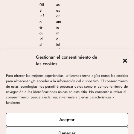
05
as
3
es
inf
or
o
am
@
ie
cu
nt
id
o
at
tel
e
ef
m
ón
Gestionar el consentimiento de
as
ico
las cookies
est
en
eti
el
Para ofrecer las mejores experiencias, utilizamos tecnologías como las cookies
ca
65
para almacenar y/o acceder a la información del dispositivo. El consentimiento
.c
4
de estas tecnologías nos permitirá procesar datos como el comportamiento de
o
04
navegación o las identificaciones únicas en este sitio. No consentir o retirar el
m
4
consentimiento, puede afectar negativamente a ciertas características y
05
funciones.
3
de
10
Aceptar
h-
19
Denegar