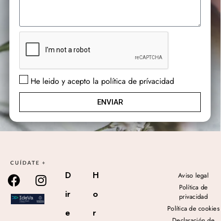
He leido y acepto la política de prívacidad
ENVIAR
D
H
Aviso legal
Política de
ir
o
privacidad
Política de cookies
e
r
Declaración de