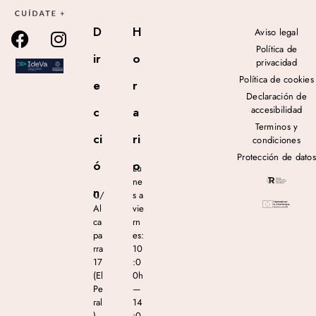
D
H
Aviso legal
Política de
ir
o
privacidad
Política de cookies
e
r
Declaración de
accesibilidad
c
a
Terminos y
ci
ri
condiciones
Protección de datos
ó
o
Lu
ne
n
C/
s a
Al
vie
ca
rn
pa
es:
rra
10
17
:0
(El
0h
Pe
—
ral
14
),
:0