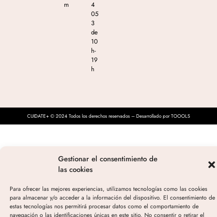
m
4
05
3
de
10
h-
19
h
CUIDATE+ © 2024 Todos los derechos reservados – Desarrollado por TOOOLS
Gestionar el consentimiento de
las cookies
Para ofrecer las mejores experiencias, utilizamos tecnologías como las cookies
para almacenar y/o acceder a la información del dispositivo. El consentimiento de
estas tecnologías nos permitirá procesar datos como el comportamiento de
navegación o las identificaciones únicas en este sitio. No consentir o retirar el