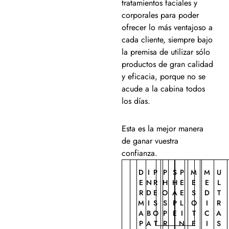
tratamientos faciales y
corporales para poder
ofrecer lo más ventajoso a
cada cliente, siempre bajo
la premisa de utilizar sólo
productos de gran calidad
y eficacia, porque no se
acude a la cabina todos
los días.
Esta es la mejor manera
de ganar vuestra
confianza.
D
I
P
P
S
P
M
M
U
E
N
R
H
H
E
E
E
L
R
D
E
O
A
E
S
D
T
M
I
S
S
P
L
O
I
R
A
B
O
P
E
I
T
C
A
P
A
T
R
N
E
I
S