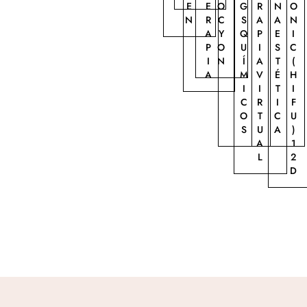
E
E
O
G
R
N
O
N
R
C
S
A
A
N
A
Y
Q
P
E
I
P
O
U
I
S
C
I
N
Í
A
T
(
A
M
V
É
H
I
I
T
I
C
R
I
F
O
T
C
U
S
U
A
)
A
1
L
2
D