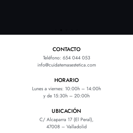
CONTACTO
Conoce todas las ventajas que
Teléfono: 654 044 053
tiene el nuevo equipo FHOS
info@cuidatemasestetica.com
Procyon. Una nueva plataforma
lumínica multisdisplinar única
HORARIO
en el mundo para conseguir
resultados médico-estéticos a la
Lunes a viernes: 10:00h – 14:00h
velocidad de la luz
y de 15:30h – 20:00h
UBICACIÓN
VER MÁS
C/ Alcaparra 17 (El Peral),
47008 – Valladolid