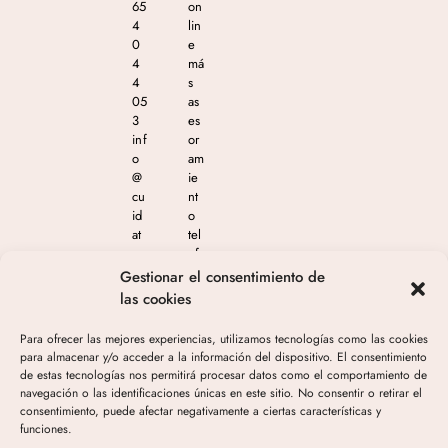
65
on
4
lin
0
e
4
má
4
s
05
as
3
es
inf
or
o
am
@
ie
cu
nt
id
o
at
tel
e
ef
m
ón
Gestionar el consentimiento de
as
ico
las cookies
est
en
eti
el
Para ofrecer las mejores experiencias, utilizamos tecnologías como las cookies
ca
65
para almacenar y/o acceder a la información del dispositivo. El consentimiento
.c
4
de estas tecnologías nos permitirá procesar datos como el comportamiento de
o
04
navegación o las identificaciones únicas en este sitio. No consentir o retirar el
m
4
consentimiento, puede afectar negativamente a ciertas características y
05
funciones.
3