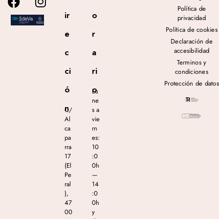
Política de
ir
o
privacidad
Política de cookies
e
r
Declaración de
accesibilidad
c
a
Terminos y
ci
ri
condiciones
Protección de datos
ó
o
Lu
ne
n
C/
s a
Al
vie
ca
rn
pa
es:
rra
10
17
:0
(El
0h
Pe
—
ral
14
),
:0
47
0h
00
y