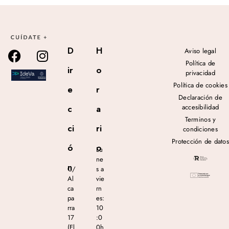
D
H
Aviso legal
Política de
ir
o
privacidad
Política de cookies
e
r
Declaración de
accesibilidad
c
a
Terminos y
ci
ri
condiciones
Protección de datos
ó
o
Lu
ne
n
C/
s a
Al
vie
ca
rn
pa
es:
rra
10
17
:0
(El
0h