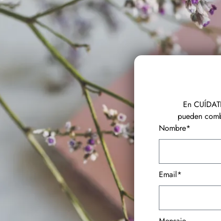
En CUÍDATE
pueden combi
Nombre*
Email*
Mensaje