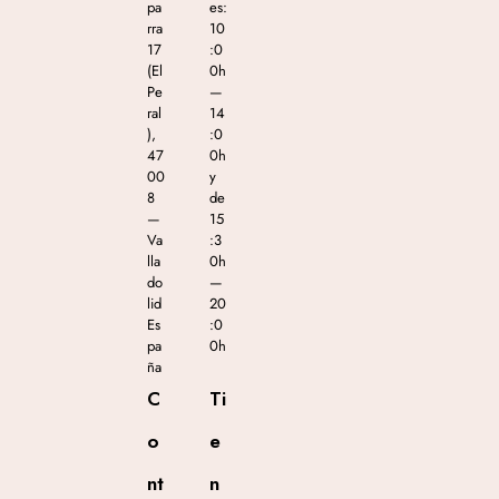
pa
es:
rra
10
17
:0
(El
0h
Pe
—
ral
14
),
:0
47
0h
00
y
8
de
—
15
Va
:3
lla
0h
do
—
lid
20
Es
:0
pa
0h
ña
C
Ti
o
e
nt
n