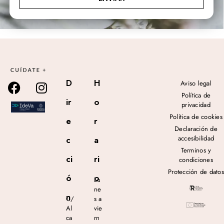
D
H
Aviso legal
Política de
ir
o
privacidad
Política de cookies
e
r
Declaración de
accesibilidad
c
a
Terminos y
ci
ri
condiciones
Protección de datos
ó
o
Lu
ne
n
C/
s a
Al
vie
ca
rn