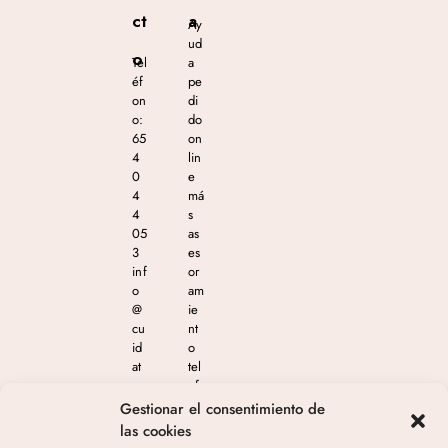
ct
a
Ay
ud
o
Tel
a
éf
pe
on
di
o:
do
65
on
4
lin
0
e
4
má
4
s
05
as
3
es
inf
or
o
am
@
ie
cu
nt
id
o
at
tel
e
ef
m
ón
Gestionar el consentimiento de
as
ico
las cookies
est
en