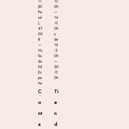
17
:0
(El
0h
Pe
—
ral
14
),
:0
47
0h
00
y
8
de
—
15
Va
:3
lla
0h
do
—
lid
20
Es
:0
pa
0h
ña
C
Ti
o
e
nt
n
a
d