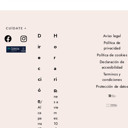
D
H
Aviso legal
Política de
ir
o
privacidad
Política de cookies
e
r
Declaración de
accesibilidad
c
a
Terminos y
ci
ri
condiciones
Protección de datos
ó
o
Lu
ne
n
C/
s a
Al
vie
ca
rn
pa
es:
rra
10