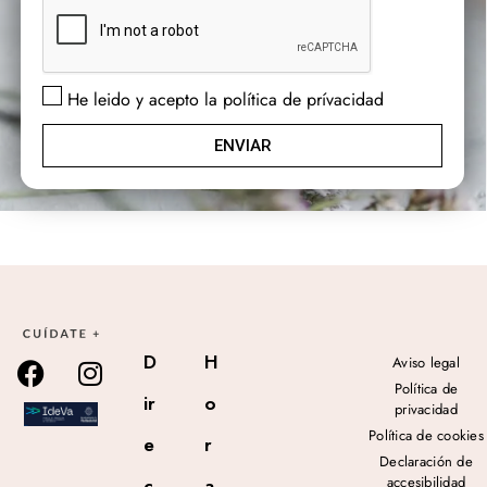
He leido y acepto la política de prívacidad
ENVIAR
D
H
Aviso legal
Política de
ir
o
privacidad
Política de cookies
e
r
Declaración de
accesibilidad
c
a