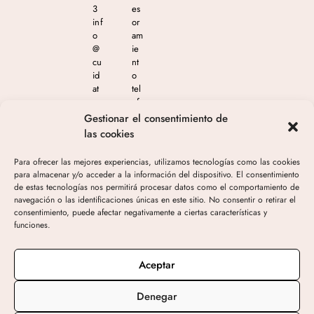
3
es
inf
or
o
am
@
ie
cu
nt
id
o
at
tel
e
ef
m
ón
Gestionar el consentimiento de
as
ico
las cookies
est
en
eti
el
Para ofrecer las mejores experiencias, utilizamos tecnologías como las cookies
ca
65
para almacenar y/o acceder a la información del dispositivo. El consentimiento
.c
4
de estas tecnologías nos permitirá procesar datos como el comportamiento de
o
04
navegación o las identificaciones únicas en este sitio. No consentir o retirar el
m
4
consentimiento, puede afectar negativamente a ciertas características y
05
funciones.
3
de
10
Aceptar
h-
19
Denegar
h