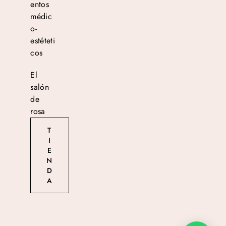
entos
médic
o-
estéteti
cos
El
salón
de
rosa
T
I
E
N
D
A