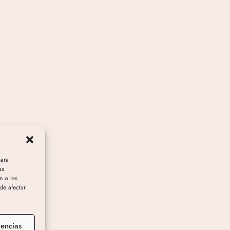
para
as
n o las
ede afectar
rencias