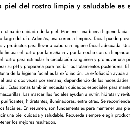
 piel del rostro limpia y saludable es e
a rutina de cuidado de la piel. Mantener una buena higiene facial 
lo largo del día. Además, una correcta limpieza facial puede preve
s y productos para llevar a cabo una higiene facial adecuada. Un
le limpiar el rostro por la mañana y por la noche con un limpiador
 el rostro para estimular la circulación sanguínea y promover una 
brar su pH y prepararla para recibir los tratamientos posteriores. E
ante de la higiene facial es la exfoliación. La exfoliación ayuda a 
iel una o dos veces por semana, dependiendo de las necesidades d
facial. Estas zonas también necesitan cuidados especiales para mant
scarillas. Las mascarillas faciales ayudan a nutrir, hidratar y revita
purificantes, hidratantes, iluminadoras, entre otras. Se recomiend
tos faciales. En resumen, son fundamentales para mantener una pie
ucir una piel cuidada y saludable. Recuerda siempre elegir product
btener los mejores resultados.