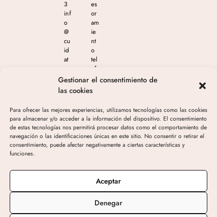
3
es
inf
or
o
am
@
ie
cu
nt
id
o
at
tel
e
ef
m
ón
Gestionar el consentimiento de
as
ico
las cookies
est
en
eti
el
Para ofrecer las mejores experiencias, utilizamos tecnologías como las cookies
ca
65
para almacenar y/o acceder a la información del dispositivo. El consentimiento
.c
4
de estas tecnologías nos permitirá procesar datos como el comportamiento de
o
04
navegación o las identificaciones únicas en este sitio. No consentir o retirar el
m
4
consentimiento, puede afectar negativamente a ciertas características y
05
funciones.
3
de
10
Aceptar
h-
19
Denegar
h