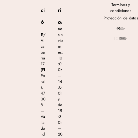
Terminos y
ci
ri
condiciones
Protección de datos
ó
o
Lu
ne
n
C/
s a
Al
vie
ca
rn
pa
es:
rra
10
17
:0
(El
0h
Pe
—
ral
14
),
:0
47
0h
00
y
8
de
—
15
Va
:3
lla
0h
do
—
lid
20