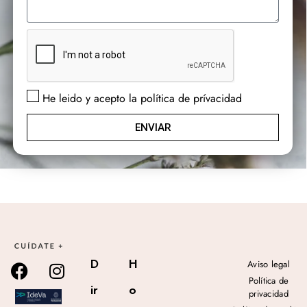
He leido y acepto la política de prívacidad
ENVIAR
D
H
Aviso legal
Política de
ir
o
privacidad