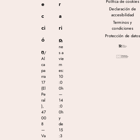
Política de cookies
e
r
Declaración de
accesibilidad
c
a
Terminos y
ci
ri
condiciones
Protección de datos
ó
o
Lu
ne
n
C/
s a
Al
vie
ca
rn
pa
es:
rra
10
17
:0
(El
0h
Pe
—
ral
14
),
:0
47
0h
00
y
8
de
—
15
Va
:3