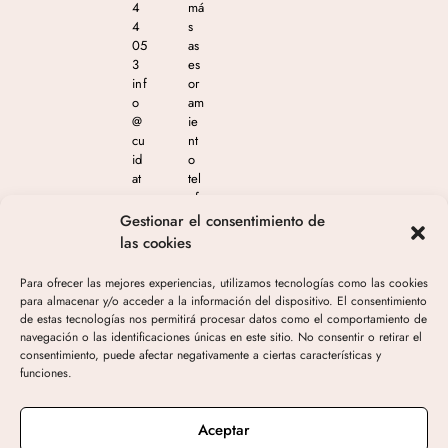
4
má
4
s
05
as
3
es
inf
or
o
am
@
ie
cu
nt
id
o
at
tel
e
ef
m
ón
Gestionar el consentimiento de
as
ico
las cookies
est
en
eti
el
Para ofrecer las mejores experiencias, utilizamos tecnologías como las cookies
ca
65
para almacenar y/o acceder a la información del dispositivo. El consentimiento
.c
4
de estas tecnologías nos permitirá procesar datos como el comportamiento de
o
04
navegación o las identificaciones únicas en este sitio. No consentir o retirar el
m
4
consentimiento, puede afectar negativamente a ciertas características y
05
funciones.
3
de
10
Aceptar
h-