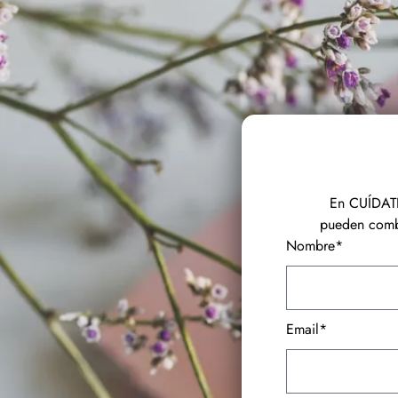
En CUÍDATE
pueden combi
Nombre*
Email*