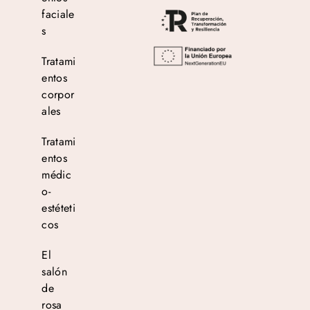
faciale
s
Tratami
entos
corpor
ales
Tratami
entos
médic
o-
estéteti
cos
El
salón
de
rosa