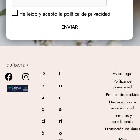
He leido y acepto la política de prívacidad
ENVIAR
D
H
Aviso legal
Política de
ir
o
privacidad
Política de cookies
e
r
Declaración de
accesibilidad
c
a
Terminos y
ci
ri
condiciones
Protección de datos
ó
o
Lu
ne