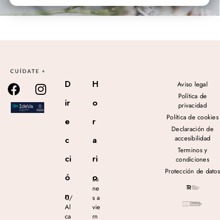
D
H
Aviso legal
Política de
ir
o
privacidad
Política de cookies
e
r
Declaración de
accesibilidad
c
a
Terminos y
ci
ri
condiciones
Protección de datos
ó
o
Lu
ne
n
C/
s a
Al
vie
ca
rn