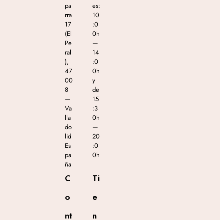
pa
es:
rra
10
17
:0
(El
0h
Pe
—
ral
14
),
:0
47
0h
00
y
8
de
—
15
Va
:3
lla
0h
do
—
lid
20
Es
:0
pa
0h
ña
C
Ti
o
e
nt
n