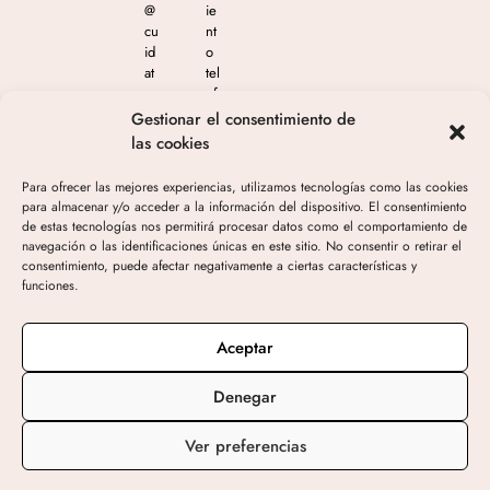
@
ie
cu
nt
id
o
at
tel
e
ef
m
ón
Gestionar el consentimiento de
as
ico
las cookies
est
en
eti
el
Para ofrecer las mejores experiencias, utilizamos tecnologías como las cookies
ca
65
para almacenar y/o acceder a la información del dispositivo. El consentimiento
.c
4
de estas tecnologías nos permitirá procesar datos como el comportamiento de
o
04
navegación o las identificaciones únicas en este sitio. No consentir o retirar el
m
4
consentimiento, puede afectar negativamente a ciertas características y
05
funciones.
3
de
10
Aceptar
h-
19
Denegar
h
Ver preferencias