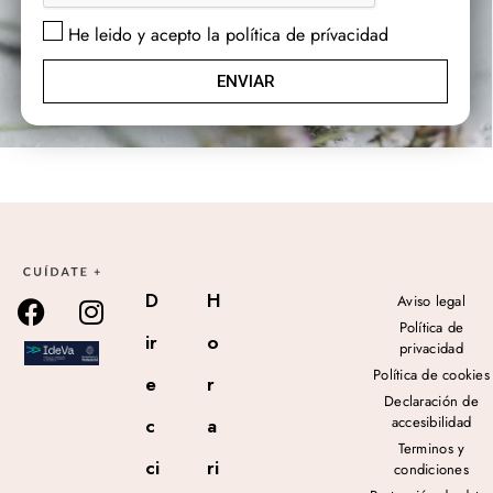
He leido y acepto la política de prívacidad
ENVIAR
D
H
Aviso legal
Política de
ir
o
privacidad
Política de cookies
e
r
Declaración de
accesibilidad
c
a
Terminos y
ci
ri
condiciones