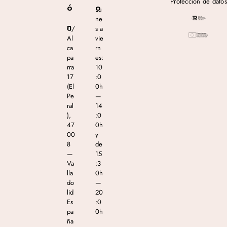
Protección de datos
ó
o
Lu
ne
n
C/
s a
Al
vie
ca
rn
pa
es:
rra
10
17
:0
(El
0h
Pe
—
ral
14
),
:0
47
0h
00
y
8
de
—
15
Va
:3
lla
0h
do
—
lid
20
Es
:0
pa
0h
ña