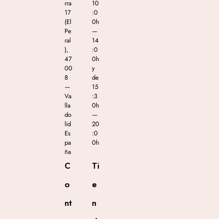
rra
10
17
:0
(El
0h
Pe
—
ral
14
),
:0
47
0h
00
y
8
de
—
15
Va
:3
lla
0h
do
—
lid
20
Es
:0
pa
0h
ña
C
Ti
o
e
nt
n