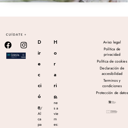
D
H
Aviso legal
Política de
ir
o
privacidad
Política de cookies
e
r
Declaración de
accesibilidad
c
a
Terminos y
ci
ri
condiciones
Protección de datos
ó
o
Lu
ne
n
C/
s a
Al
vie
ca
rn
pa
es: