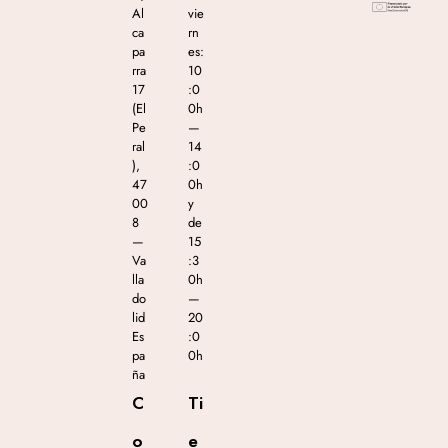
Al
vie
ca
rn
pa
es:
rra
10
17
:0
(El
0h
Pe
—
ral
14
),
:0
47
0h
00
y
8
de
—
15
Va
:3
lla
0h
do
—
lid
20
Es
:0
pa
0h
ña
C
Ti
o
e