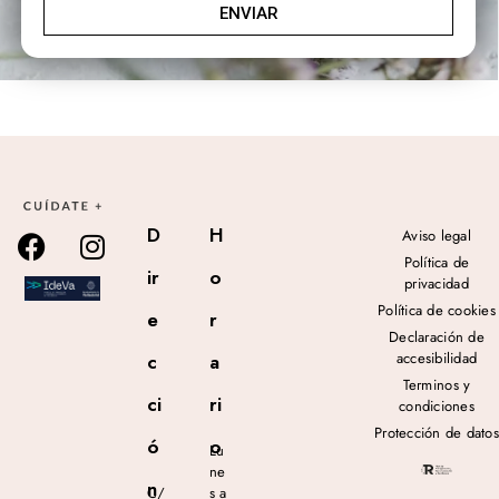
ENVIAR
D
H
Aviso legal
Política de
ir
o
privacidad
Política de cookies
e
r
Declaración de
accesibilidad
c
a
Terminos y
ci
ri
condiciones
Protección de datos
ó
o
Lu
ne
n
C/
s a