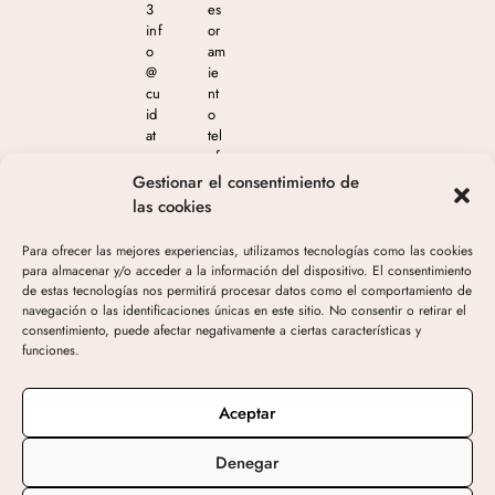
3
es
inf
or
o
am
@
ie
cu
nt
id
o
at
tel
e
ef
m
ón
Gestionar el consentimiento de
as
ico
las cookies
est
en
eti
el
Para ofrecer las mejores experiencias, utilizamos tecnologías como las cookies
ca
65
para almacenar y/o acceder a la información del dispositivo. El consentimiento
.c
4
de estas tecnologías nos permitirá procesar datos como el comportamiento de
o
04
navegación o las identificaciones únicas en este sitio. No consentir o retirar el
m
4
consentimiento, puede afectar negativamente a ciertas características y
05
funciones.
3
de
10
Aceptar
h-
19
Denegar
h