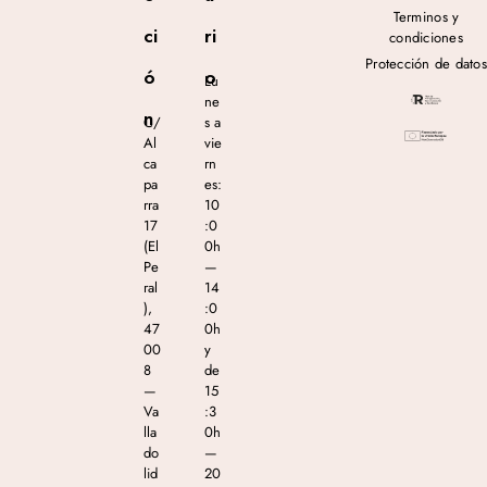
Terminos y
ci
ri
condiciones
Protección de datos
ó
o
Lu
ne
n
C/
s a
Al
vie
ca
rn
pa
es:
rra
10
17
:0
(El
0h
Pe
—
ral
14
),
:0
47
0h
00
y
8
de
—
15
Va
:3
lla
0h
do
—
lid
20