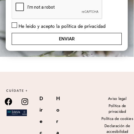
He leido y acepto la política de prívacidad
ENVIAR
D
H
Aviso legal
Política de
ir
o
privacidad
Política de cookies
e
r
Declaración de
accesibilidad
c
a