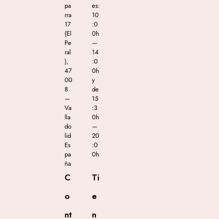
pa
es:
rra
10
17
:0
(El
0h
Pe
—
ral
14
),
:0
47
0h
00
y
8
de
—
15
Va
:3
lla
0h
do
—
lid
20
Es
:0
pa
0h
ña
C
Ti
o
e
nt
n