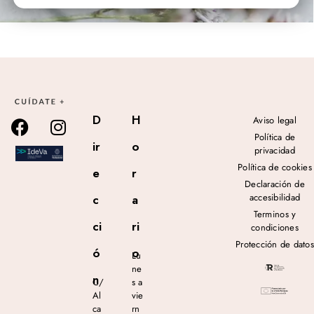
D
H
Aviso legal
Política de
ir
o
privacidad
Política de cookies
e
r
Declaración de
accesibilidad
c
a
Terminos y
ci
ri
condiciones
Protección de datos
ó
o
Lu
ne
n
C/
s a
Al
vie
ca
rn