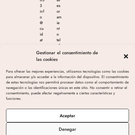
3
es
inf
or
o
am
@
ie
cu
nt
id
o
at
tel
e
ef
m
ón
Gestionar el consentimiento de
as
ico
las cookies
est
en
eti
el
Para ofrecer las mejores experiencias, utilizamos tecnologías como las cookies
ca
65
para almacenar y/o acceder a la información del dispositivo. El consentimiento
.c
4
de estas tecnologías nos permitirá procesar datos como el comportamiento de
o
04
navegación o las identificaciones únicas en este sitio. No consentir o retirar el
m
4
consentimiento, puede afectar negativamente a ciertas características y
05
funciones.
3
de
10
Aceptar
h-
19
Denegar
h