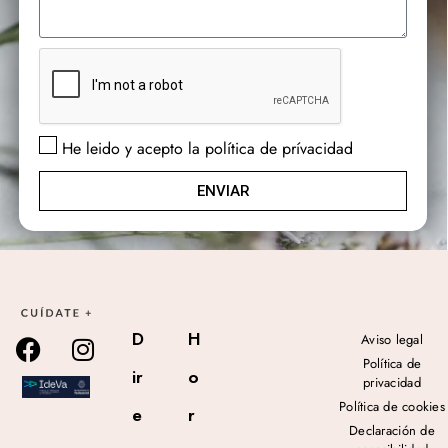
He leido y acepto la política de prívacidad
ENVIAR
D
H
Aviso legal
Política de
ir
o
privacidad
Política de cookies
e
r
Declaración de