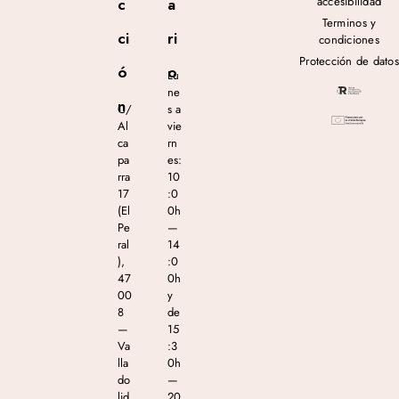
accesibilidad
c
a
Terminos y
ci
ri
condiciones
Protección de datos
ó
o
Lu
ne
n
C/
s a
Al
vie
ca
rn
pa
es:
rra
10
17
:0
(El
0h
Pe
—
ral
14
),
:0
47
0h
00
y
8
de
—
15
Va
:3
lla
0h
do
—
lid
20