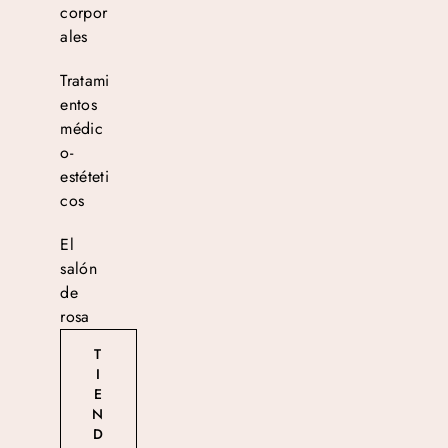
corpor
ales
Tratami
entos
médic
o-
estéteti
cos
El
salón
de
rosa
T
I
E
N
D