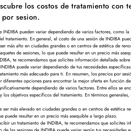
scubre los costos de tratamiento con t
 por sesion.
de INDIBA pueden variar dependiendo de varios factores, como la u
 del tratamiento. En general, el costo de una sesión de INDIBA pued
ser más alto en ciudades grandes o en centros de estética de ren
quetes de sesiones, lo que puede resultar en un precio más asequi
INDIBA, te recomendamos que solicites información detallada sobre
 INDIBA puede variar dependiendo de tus necesidades específicas, 
ratamiento más adecuado para ti. En resumen, los precios por sesi
r diferentes opciones para encontrar la mejor oferta en función de
ificativamente dependiendo de varios factores. Entre ellos se encu
 y los objetivos específicos del tratamiento. En términos generale
e ser más elevado en ciudades grandes o en centros de estética r
e puede resultar en un precio más asequible a largo plazo.
recibir un tratamiento de INDIBA, te recomendamos que solicites in
o de las sesiones de INDIBA puede variar según tus necesidades es