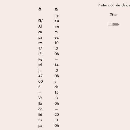
Protección de datos
ó
o
Lu
ne
n
C/
s a
Al
vie
ca
rn
pa
es:
rra
10
17
:0
(El
0h
Pe
—
ral
14
),
:0
47
0h
00
y
8
de
—
15
Va
:3
lla
0h
do
—
lid
20
Es
:0
pa
0h