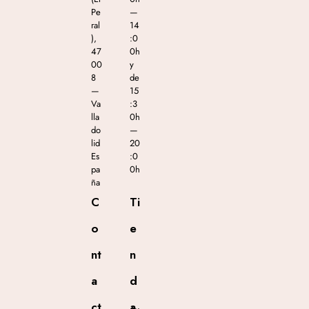
Pe
—
ral
14
),
:0
47
0h
00
y
8
de
—
15
Va
:3
lla
0h
do
—
lid
20
Es
:0
pa
0h
ña
C
Ti
o
e
nt
n
a
d
ct
a