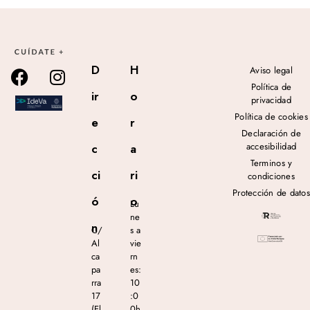
D
H
Aviso legal
Política de
ir
o
privacidad
Política de cookies
e
r
Declaración de
accesibilidad
c
a
Terminos y
ci
ri
condiciones
Protección de datos
ó
o
Lu
ne
n
C/
s a
Al
vie
ca
rn
pa
es:
rra
10
17
:0
(El
0h