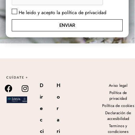
He leido y acepto la política de prívacidad
ENVIAR
D
H
Aviso legal
Política de
ir
o
privacidad
Política de cookies
e
r
Declaración de
accesibilidad
c
a
Terminos y
ci
ri
condiciones