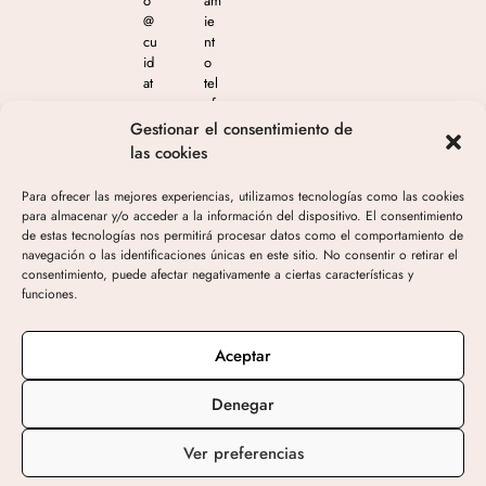
o
am
@
ie
cu
nt
id
o
at
tel
e
ef
m
ón
Gestionar el consentimiento de
as
ico
las cookies
est
en
eti
el
Para ofrecer las mejores experiencias, utilizamos tecnologías como las cookies
ca
65
para almacenar y/o acceder a la información del dispositivo. El consentimiento
.c
4
de estas tecnologías nos permitirá procesar datos como el comportamiento de
o
04
navegación o las identificaciones únicas en este sitio. No consentir o retirar el
m
4
consentimiento, puede afectar negativamente a ciertas características y
05
funciones.
3
de
10
Aceptar
h-
19
Denegar
h
Ver preferencias