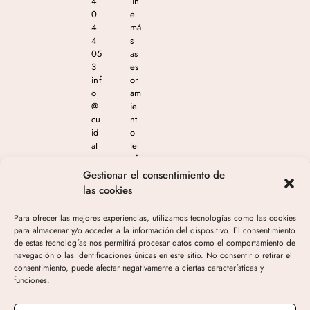
4
lin
0
e
4
má
4
s
05
as
3
es
inf
or
o
am
@
ie
cu
nt
id
o
at
tel
e
ef
m
ón
Gestionar el consentimiento de
as
ico
las cookies
est
en
eti
el
Para ofrecer las mejores experiencias, utilizamos tecnologías como las cookies
ca
65
para almacenar y/o acceder a la información del dispositivo. El consentimiento
.c
4
de estas tecnologías nos permitirá procesar datos como el comportamiento de
o
04
navegación o las identificaciones únicas en este sitio. No consentir o retirar el
m
4
consentimiento, puede afectar negativamente a ciertas características y
05
funciones.
3
de