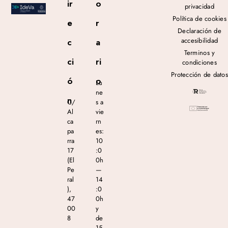
ir
o
privacidad
Política de cookies
e
r
Declaración de
accesibilidad
c
a
Terminos y
ci
ri
condiciones
Protección de datos
ó
o
Lu
ne
n
C/
s a
Al
vie
ca
rn
pa
es:
rra
10
17
:0
(El
0h
Pe
—
ral
14
),
:0
47
0h
00
y
8
de
—
15