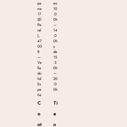
pa
es:
rra
10
17
:0
(El
0h
Pe
—
ral
14
),
:0
47
0h
00
y
8
de
—
15
Va
:3
lla
0h
do
—
lid
20
Es
:0
pa
0h
ña
C
Ti
o
e
nt
n