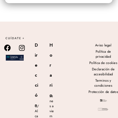
D
H
Aviso legal
Política de
ir
o
privacidad
Política de cookies
e
r
Declaración de
accesibilidad
c
a
Terminos y
ci
ri
condiciones
Protección de datos
ó
o
Lu
ne
n
C/
s a
Al
vie
ca
rn