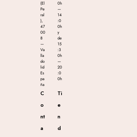
(El
0h
Pe
—
ral
14
),
:0
47
0h
00
y
8
de
—
15
Va
:3
lla
0h
do
—
lid
20
Es
:0
pa
0h
ña
C
Ti
o
e
nt
n
a
d