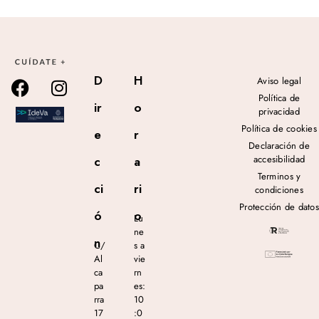
D
H
Aviso legal
Política de
ir
o
privacidad
Política de cookies
e
r
Declaración de
accesibilidad
c
a
Terminos y
ci
ri
condiciones
Protección de datos
ó
o
Lu
ne
n
C/
s a
Al
vie
ca
rn
pa
es:
rra
10
17
:0