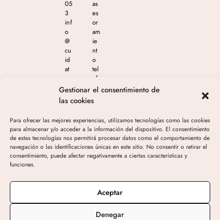
05
as
3
es
inf
or
o
am
@
ie
cu
nt
id
o
at
tel
e
ef
m
ón
Gestionar el consentimiento de
as
ico
las cookies
est
en
eti
el
Para ofrecer las mejores experiencias, utilizamos tecnologías como las cookies
ca
65
para almacenar y/o acceder a la información del dispositivo. El consentimiento
.c
4
de estas tecnologías nos permitirá procesar datos como el comportamiento de
o
04
navegación o las identificaciones únicas en este sitio. No consentir o retirar el
m
4
consentimiento, puede afectar negativamente a ciertas características y
05
funciones.
3
de
10
Aceptar
h-
19
Denegar
h