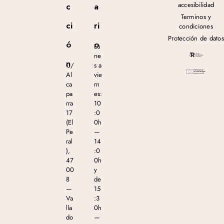
accesibilidad
c
a
Terminos y
ci
ri
condiciones
Protección de datos
ó
o
Lu
ne
n
C/
s a
Al
vie
ca
rn
pa
es:
rra
10
17
:0
(El
0h
Pe
—
ral
14
),
:0
47
0h
00
y
8
de
—
15
Va
:3
lla
0h
do
—