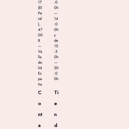
17
:0
(El
0h
Pe
—
ral
14
),
:0
47
0h
00
y
8
de
—
15
Va
:3
lla
0h
do
—
lid
20
Es
:0
pa
0h
ña
C
Ti
o
e
nt
n
a
d