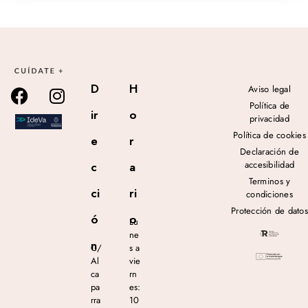
D
H
Aviso legal
Política de
ir
o
privacidad
Política de cookies
e
r
Declaración de
accesibilidad
c
a
Terminos y
ci
ri
condiciones
Protección de datos
ó
o
Lu
ne
n
C/
s a
Al
vie
ca
rn
pa
es:
rra
10