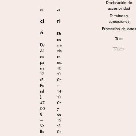
Declaración de
accesibilidad
c
a
Terminos y
ci
ri
condiciones
Protección de datos
ó
o
Lu
ne
n
C/
s a
Al
vie
ca
rn
pa
es:
rra
10
17
:0
(El
0h
Pe
—
ral
14
),
:0
47
0h
00
y
8
de
—
15
Va
:3
lla
0h