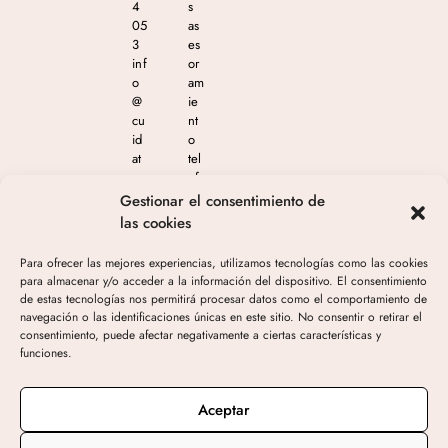
4
s
05
as
3
es
inf
or
o
am
@
ie
cu
nt
id
o
at
tel
e
ef
m
ón
Gestionar el consentimiento de
as
ico
las cookies
est
en
eti
el
Para ofrecer las mejores experiencias, utilizamos tecnologías como las cookies
ca
65
para almacenar y/o acceder a la información del dispositivo. El consentimiento
.c
4
de estas tecnologías nos permitirá procesar datos como el comportamiento de
o
04
navegación o las identificaciones únicas en este sitio. No consentir o retirar el
m
4
consentimiento, puede afectar negativamente a ciertas características y
05
funciones.
3
de
10
Aceptar
h-
19