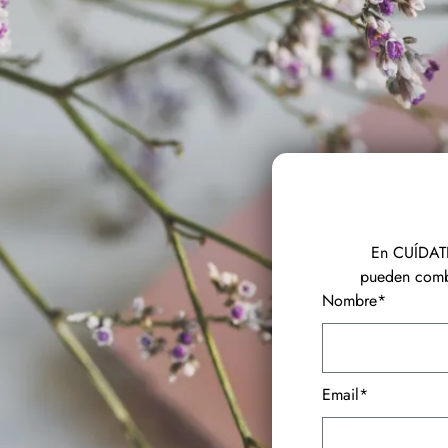
En CUÍDATE
pueden combi
Nombre*
Email*